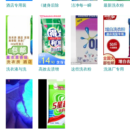
酒店专用装
《健身后除
洁净每一瞬
最新洗衣粉
味的洁净洗
息｜强力洗
1kg装价格
衣粉好物榜
衣粉全新上
及批发报价
强力洗衣粉
市
分析 强力
掘金指南》
洗衣粉推荐
洗衣液与洗
高效去渍增
这些洗衣粉
洗涤厂专用
衣粉 为何
白增艳剂
的去污能力
洗衣粉 水
强力洗衣粉
家庭衣物清
还不如自来
洗厂用强力
依然是清洁
洁的全能法
水？澳洲洗
洗涤剂的奥
领域的中流
宝
涤用品性价
秘
砥柱？
比大盘点
——彩漂粉