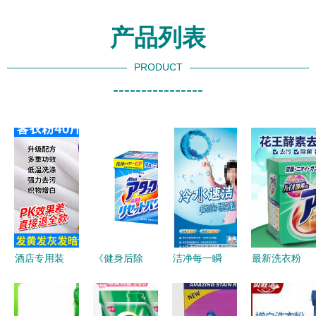
产品列表
PRODUCT
----------------
酒店专用装
《健身后除
洁净每一瞬
最新洗衣粉
味的洁净洗
息｜强力洗
1kg装价格
衣粉好物榜
衣粉全新上
及批发报价