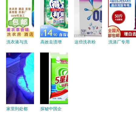
强力洗衣粉
市
分析 强力
掘金指南》
洗衣粉推荐
洗衣液与洗
高效去渍增
这些洗衣粉
洗涤厂专用
衣粉 为何
白增艳剂
的去污能力
洗衣粉 水
强力洗衣粉
家庭衣物清
还不如自来
洗厂用强力
依然是清洁
洁的全能法
水？澳洲洗
洗涤剂的奥
领域的中流
宝
涤用品性价
秘
砥柱？
比大盘点
——彩漂粉
篇
家里到处都
探秘中国企
是荧光增白
业库 彩漂
剂，测谎仪
粉领域的优